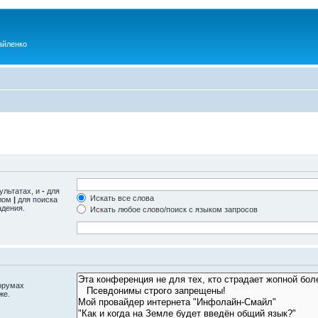
айленко
ультатах, и
-
для
Искать все слова
олом
|
для поиска
адения.
Искать любое слово/поиск с языком запросов
орумах
же.