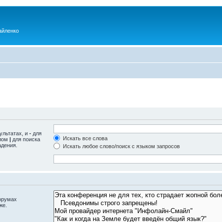
айленко
ультатах, и
-
для
Искать все слова
олом
|
для поиска
адения.
Искать любое слово/поиск с языком запросов
орумах
же.