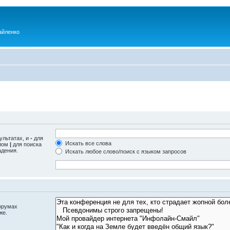
айленко
ультатах, и
-
для
Искать все слова
олом
|
для поиска
адения.
Искать любое слово/поиск с языком запросов
орумах
же.