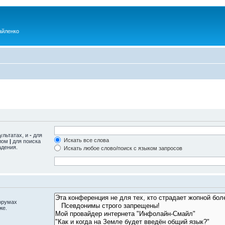
айленко
ультатах, и
-
для
Искать все слова
олом
|
для поиска
адения.
Искать любое слово/поиск с языком запросов
орумах
же.