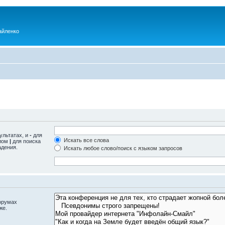
айленко
ультатах, и
-
для
Искать все слова
олом
|
для поиска
адения.
Искать любое слово/поиск с языком запросов
орумах
же.