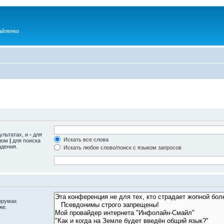
айленко
ультатах, и
-
для
Искать все слова
олом
|
для поиска
адения.
Искать любое слово/поиск с языком запросов
орумах
же.