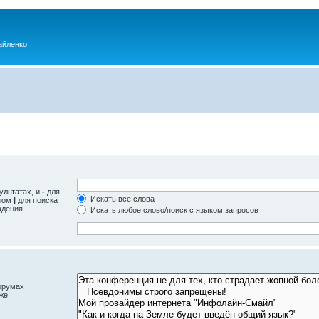
айленко
ультатах, и
-
для
Искать все слова
олом
|
для поиска
адения.
Искать любое слово/поиск с языком запросов
орумах
же.