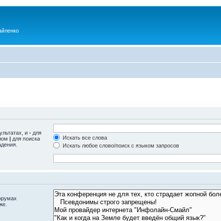
айленко
ультатах, и
-
для
Искать все слова
олом
|
для поиска
адения.
Искать любое слово/поиск с языком запросов
орумах
же.