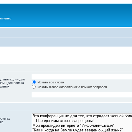
айленко
ультатах, и
-
для
Искать все слова
олом
|
для поиска
адения.
Искать любое слово/поиск с языком запросов
орумах
же.