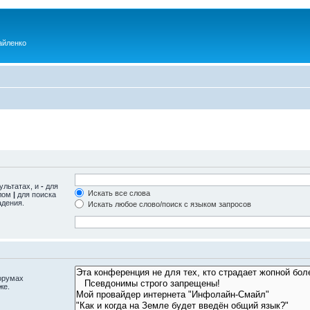
айленко
ультатах, и
-
для
Искать все слова
олом
|
для поиска
адения.
Искать любое слово/поиск с языком запросов
орумах
же.