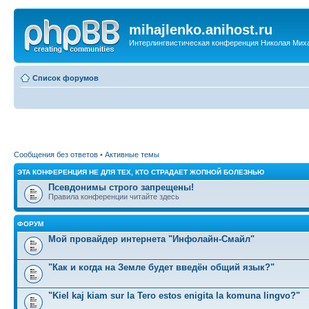
mihajlenko.anihost.ru
Интерлингвистическая конференция Николая Мих
Список форумов
Сообщения без ответов
•
Активные темы
ЭТА КОНФЕРЕНЦИЯ НЕ ДЛЯ ТЕХ, КТО СТРАДАЕТ ЖОПНОЙ БОЛЕЗНЬЮ
Псевдонимы строго запрещены!
Правила конференции читайте здесь
ФОРУМ
Мой провайдер интернета "Инфолайн-Смайл"
"Как и когда на Земле будет введён общий язык?"
"Kiel kaj kiam sur la Tero estos enigita la komuna lingvo?"