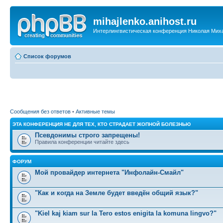
mihajlenko.anihost.ru
Интерлингвистическая конференция Николая Мих
Список форумов
Сообщения без ответов
•
Активные темы
ЭТА КОНФЕРЕНЦИЯ НЕ ДЛЯ ТЕХ, КТО СТРАДАЕТ ЖОПНОЙ БОЛЕЗНЬЮ
Псевдонимы строго запрещены!
Правила конференции читайте здесь
ФОРУМ
Мой провайдер интернета "Инфолайн-Смайл"
"Как и когда на Земле будет введён общий язык?"
"Kiel kaj kiam sur la Tero estos enigita la komuna lingvo?"