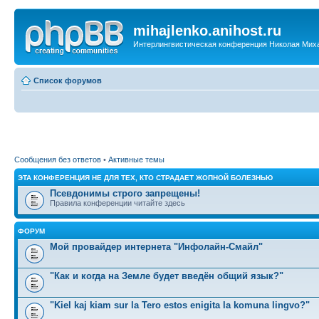
mihajlenko.anihost.ru
Интерлингвистическая конференция Николая Мих
Список форумов
Сообщения без ответов
•
Активные темы
ЭТА КОНФЕРЕНЦИЯ НЕ ДЛЯ ТЕХ, КТО СТРАДАЕТ ЖОПНОЙ БОЛЕЗНЬЮ
Псевдонимы строго запрещены!
Правила конференции читайте здесь
ФОРУМ
Мой провайдер интернета "Инфолайн-Смайл"
"Как и когда на Земле будет введён общий язык?"
"Kiel kaj kiam sur la Tero estos enigita la komuna lingvo?"