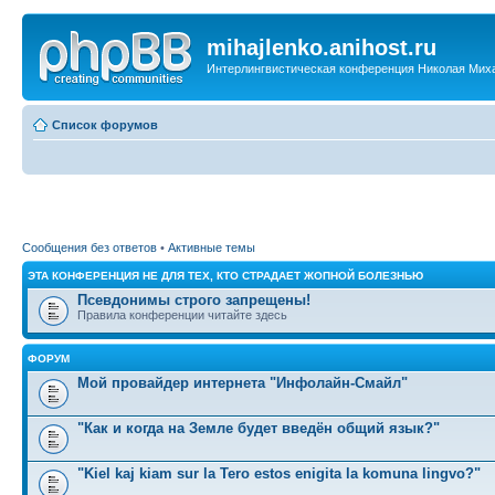
mihajlenko.anihost.ru
Интерлингвистическая конференция Николая Мих
Список форумов
Сообщения без ответов
•
Активные темы
ЭТА КОНФЕРЕНЦИЯ НЕ ДЛЯ ТЕХ, КТО СТРАДАЕТ ЖОПНОЙ БОЛЕЗНЬЮ
Псевдонимы строго запрещены!
Правила конференции читайте здесь
ФОРУМ
Мой провайдер интернета "Инфолайн-Смайл"
"Как и когда на Земле будет введён общий язык?"
"Kiel kaj kiam sur la Tero estos enigita la komuna lingvo?"