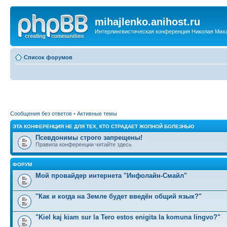
mihajlenko.anihost.ru
Интерлингвистическая конференция Николая Мих
Список форумов
Сообщения без ответов
•
Активные темы
ЭТА КОНФЕРЕНЦИЯ НЕ ДЛЯ ТЕХ, КТО СТРАДАЕТ ЖОПНОЙ БОЛЕЗНЬЮ
Псевдонимы строго запрещены!
Правила конференции читайте здесь
ФОРУМ
Мой провайдер интернета "Инфолайн-Смайл"
"Как и когда на Земле будет введён общий язык?"
"Kiel kaj kiam sur la Tero estos enigita la komuna lingvo?"