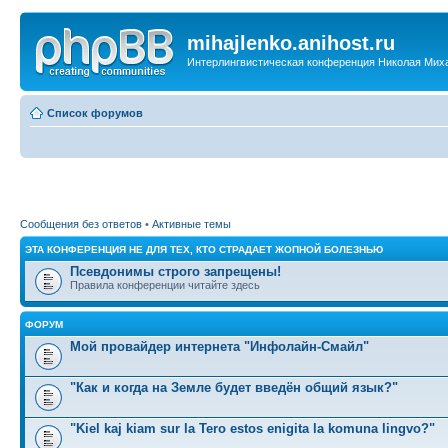
mihajlenko.anihost.ru
Интерлингвистическая конференция Николая Мих
Список форумов
Сообщения без ответов
•
Активные темы
ЭТА КОНФЕРЕНЦИЯ НЕ ДЛЯ ТЕХ, КТО СТРАДАЕТ ЖОПНОЙ БОЛЕЗНЬЮ
Псевдонимы строго запрещены!
Правила конференции читайте здесь
ФОРУМ
Мой провайдер интернета "Инфолайн-Смайл"
"Как и когда на Земле будет введён общий язык?"
"Kiel kaj kiam sur la Tero estos enigita la komuna lingvo?"