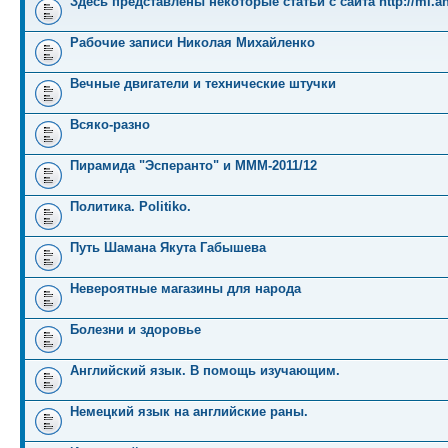
Здесь представлены некоторые статьи с сайта http://mi.an
Рабочие записи Николая Михайленко
Вечные двигатели и технические штучки
Всяко-разно
Пирамида "Эсперанто" и MMM-2011/12
Политика. Politiko.
Путь Шамана Якута Габышева
Невероятные магазины для народа
Болезни и здоровье
Английский язык. В помощь изучающим.
Немецкий язык на английские раны.