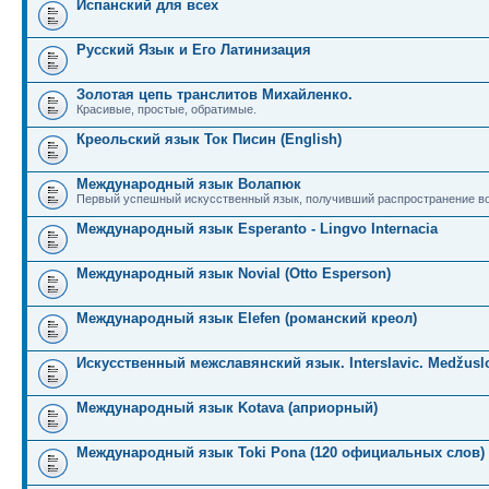
Испанский для всех
Русский Язык и Его Латинизация
Золотая цепь транслитов Михайленко.
Красивые, простые, обратимые.
Креольский язык Ток Писин (English)
Международный язык Волапюк
Первый успешный искусственный язык, получивший распространение во
Международный язык Esperanto - Lingvo Internacia
Международный язык Novial (Otto Esperson)
Международный язык Elefen (романский креол)
Искусственный межславянский язык. Interslavic. Medžuslo
Международный язык Kotava (априорный)
Международный язык Toki Pona (120 официальных слов)