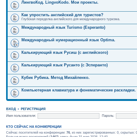
ЛингвоКод. LingvoKodo. Мои проекты.
Как упростить английский для туристов?
Глубокая переделка английского для международного туризма.
Международный язык Turismo (Esperanto)
Международный нумерационный язык Optima.
Калькирующий язык Русиш (с английского)
Калькирующий язык Русанто (с Эсперанто)
Кубик Рубика. Метод Михайленко.
Компьютерная клавиатура и фонематические раскладки.
ВХОД
•
РЕГИСТРАЦИЯ
Имя пользователя:
Пароль:
КТО СЕЙЧАС НА КОНФЕРЕНЦИИ
Сейчас посетителей на конференции:
76
, из них зарегистрированных: 0, скрытых: 
Больше всего посетителей (
1467
) здесь было 31 мар 2026, 12:40