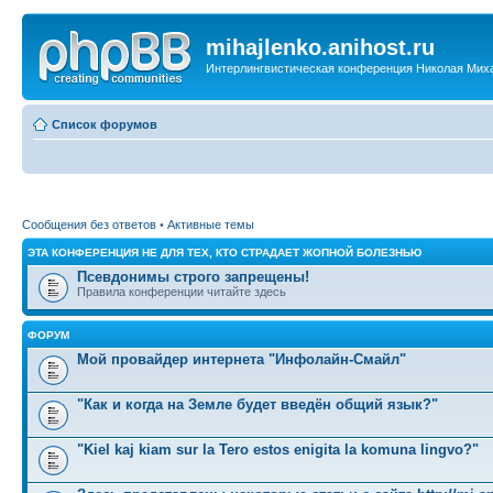
mihajlenko.anihost.ru
Интерлингвистическая конференция Николая Мих
Список форумов
Сообщения без ответов
•
Активные темы
ЭТА КОНФЕРЕНЦИЯ НЕ ДЛЯ ТЕХ, КТО СТРАДАЕТ ЖОПНОЙ БОЛЕЗНЬЮ
Псевдонимы строго запрещены!
Правила конференции читайте здесь
ФОРУМ
Мой провайдер интернета "Инфолайн-Смайл"
"Как и когда на Земле будет введён общий язык?"
"Kiel kaj kiam sur la Tero estos enigita la komuna lingvo?"