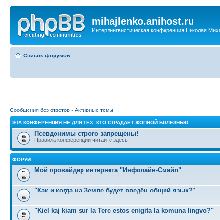
mihajlenko.anihost.ru
Интерлингвистическая конференция Николая Мих
Список форумов
Сообщения без ответов
•
Активные темы
ЭТА КОНФЕРЕНЦИЯ НЕ ДЛЯ ТЕХ, КТО СТРАДАЕТ ЖОПНОЙ БОЛЕЗНЬЮ
Псевдонимы строго запрещены!
Правила конференции читайте здесь
ФОРУМ
Мой провайдер интернета "Инфолайн-Смайл"
"Как и когда на Земле будет введён общий язык?"
"Kiel kaj kiam sur la Tero estos enigita la komuna lingvo?"