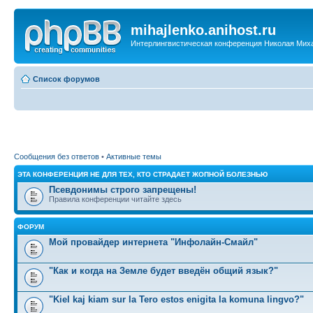
mihajlenko.anihost.ru
Интерлингвистическая конференция Николая Мих
Список форумов
Сообщения без ответов
•
Активные темы
ЭТА КОНФЕРЕНЦИЯ НЕ ДЛЯ ТЕХ, КТО СТРАДАЕТ ЖОПНОЙ БОЛЕЗНЬЮ
Псевдонимы строго запрещены!
Правила конференции читайте здесь
ФОРУМ
Мой провайдер интернета "Инфолайн-Смайл"
"Как и когда на Земле будет введён общий язык?"
"Kiel kaj kiam sur la Tero estos enigita la komuna lingvo?"