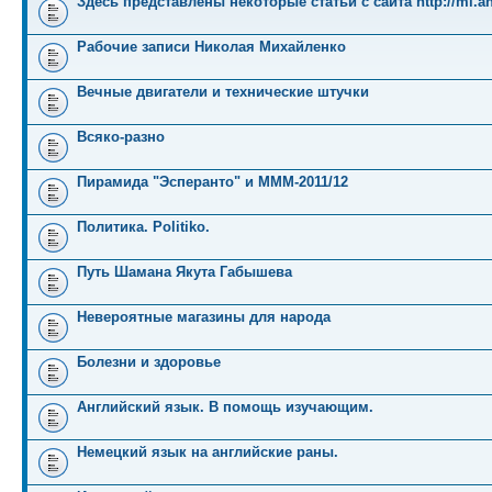
Здесь представлены некоторые статьи с сайта http://mi.an
Рабочие записи Николая Михайленко
Вечные двигатели и технические штучки
Всяко-разно
Пирамида "Эсперанто" и MMM-2011/12
Политика. Politiko.
Путь Шамана Якута Габышева
Невероятные магазины для народа
Болезни и здоровье
Английский язык. В помощь изучающим.
Немецкий язык на английские раны.