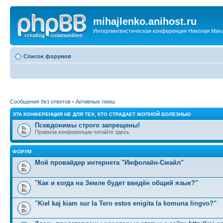
mihajlenko.anihost.ru
Интерлингвистическая конференция Николая Мих
Список форумов
Сообщения без ответов
•
Активные темы
ЭТА КОНФЕРЕНЦИЯ НЕ ДЛЯ ТЕХ, КТО СТРАДАЕТ ЖОПНОЙ БОЛЕЗНЬЮ
Псевдонимы строго запрещены!
Правила конференции читайте здесь
ФОРУМ
Мой провайдер интернета "Инфолайн-Смайл"
"Как и когда на Земле будет введён общий язык?"
"Kiel kaj kiam sur la Tero estos enigita la komuna lingvo?"