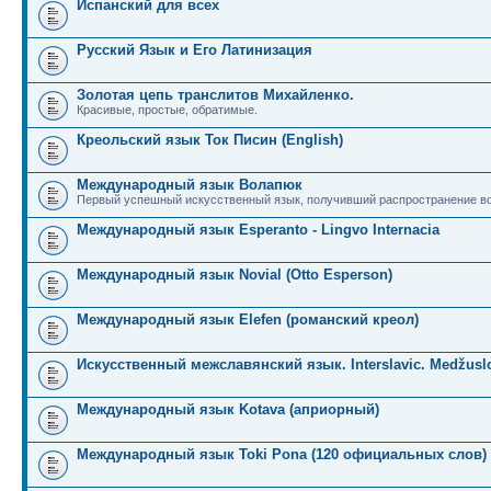
Испанский для всех
Русский Язык и Его Латинизация
Золотая цепь транслитов Михайленко.
Красивые, простые, обратимые.
Креольский язык Ток Писин (English)
Международный язык Волапюк
Первый успешный искусственный язык, получивший распространение во
Международный язык Esperanto - Lingvo Internacia
Международный язык Novial (Otto Esperson)
Международный язык Elefen (романский креол)
Искусственный межславянский язык. Interslavic. Medžuslo
Международный язык Kotava (априорный)
Международный язык Toki Pona (120 официальных слов)