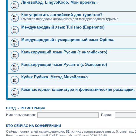
ЛингвоКод. LingvoKodo. Мои проекты.
Как упростить английский для туристов?
Глубокая переделка английского для международного туризма.
Международный язык Turismo (Esperanto)
Международный нумерационный язык Optima.
Калькирующий язык Русиш (с английского)
Калькирующий язык Русанто (с Эсперанто)
Кубик Рубика. Метод Михайленко.
Компьютерная клавиатура и фонематические раскладки.
ВХОД
•
РЕГИСТРАЦИЯ
Имя пользователя:
Пароль:
КТО СЕЙЧАС НА КОНФЕРЕНЦИИ
Сейчас посетителей на конференции:
82
, из них зарегистрированных: 0, скрытых: 
Больше всего посетителей (
1467
) здесь было 31 мар 2026, 12:40