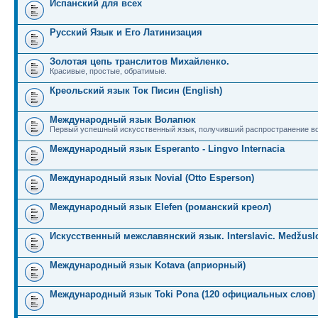
Испанский для всех
Русский Язык и Его Латинизация
Золотая цепь транслитов Михайленко.
Красивые, простые, обратимые.
Креольский язык Ток Писин (English)
Международный язык Волапюк
Первый успешный искусственный язык, получивший распространение во
Международный язык Esperanto - Lingvo Internacia
Международный язык Novial (Otto Esperson)
Международный язык Elefen (романский креол)
Искусственный межславянский язык. Interslavic. Medžuslo
Международный язык Kotava (априорный)
Международный язык Toki Pona (120 официальных слов)