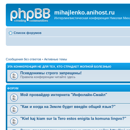
mihajlenko.anihost.ru
Интерлингвистическая конференция Николая Мих
Список форумов
Сообщения без ответов
•
Активные темы
ЭТА КОНФЕРЕНЦИЯ НЕ ДЛЯ ТЕХ, КТО СТРАДАЕТ ЖОПНОЙ БОЛЕЗНЬЮ
Псевдонимы строго запрещены!
Правила конференции читайте здесь
ФОРУМ
Мой провайдер интернета "Инфолайн-Смайл"
"Как и когда на Земле будет введён общий язык?"
"Kiel kaj kiam sur la Tero estos enigita la komuna lingvo?"