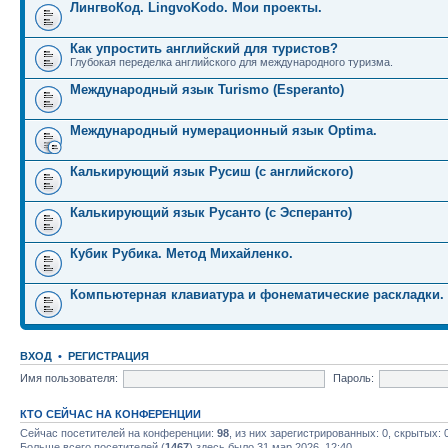
ЛингвоКод. LingvoKodo. Мои проекты.
Как упростить английский для туристов?
Глубокая переделка английского для международного туризма.
Международный язык Turismo (Esperanto)
Международный нумерационный язык Optima.
Калькирующий язык Русиш (с английского)
Калькирующий язык Русанто (с Эсперанто)
Кубик Рубика. Метод Михайленко.
Компьютерная клавиатура и фонематические раскладки.
ВХОД
•
РЕГИСТРАЦИЯ
Имя пользователя:
Пароль:
КТО СЕЙЧАС НА КОНФЕРЕНЦИИ
Сейчас посетителей на конференции:
98
, из них зарегистрированных: 0, скрытых: 
Больше всего посетителей (
1467
) здесь было 31 мар 2026, 12:40