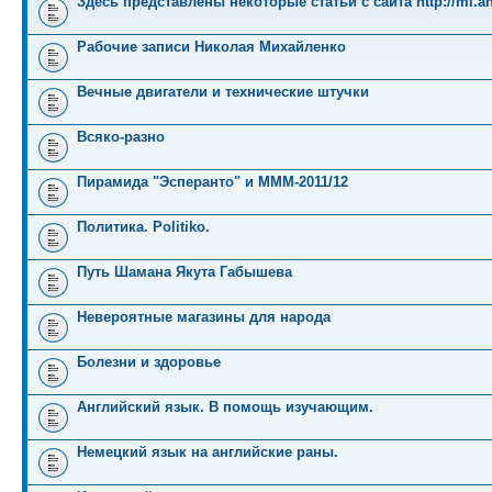
Здесь представлены некоторые статьи с сайта http://mi.an
Рабочие записи Николая Михайленко
Вечные двигатели и технические штучки
Всяко-разно
Пирамида "Эсперанто" и MMM-2011/12
Политика. Politiko.
Путь Шамана Якута Габышева
Невероятные магазины для народа
Болезни и здоровье
Английский язык. В помощь изучающим.
Немецкий язык на английские раны.