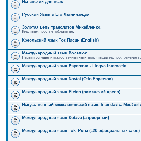
Испанский для всех
Русский Язык и Его Латинизация
Золотая цепь транслитов Михайленко.
Красивые, простые, обратимые.
Креольский язык Ток Писин (English)
Международный язык Волапюк
Первый успешный искусственный язык, получивший распространение во
Международный язык Esperanto - Lingvo Internacia
Международный язык Novial (Otto Esperson)
Международный язык Elefen (романский креол)
Искусственный межславянский язык. Interslavic. Medžuslo
Международный язык Kotava (априорный)
Международный язык Toki Pona (120 официальных слов)