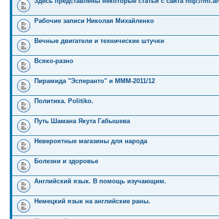
Здесь представлены некоторые статьи с сайта http://mi.an
Рабочие записи Николая Михайленко
Вечные двигатели и технические штучки
Всяко-разно
Пирамида "Эсперанто" и MMM-2011/12
Политика. Politiko.
Путь Шамана Якута Габышева
Невероятные магазины для народа
Болезни и здоровье
Английский язык. В помощь изучающим.
Немецкий язык на английские раны.