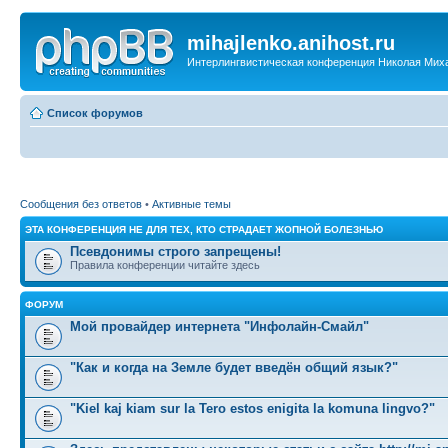
mihajlenko.anihost.ru
Интерлингвистическая конференция Николая Мих
Список форумов
Сообщения без ответов
•
Активные темы
ЭТА КОНФЕРЕНЦИЯ НЕ ДЛЯ ТЕХ, КТО СТРАДАЕТ ЖОПНОЙ БОЛЕЗНЬЮ
Псевдонимы строго запрещены!
Правила конференции читайте здесь
ФОРУМ
Мой провайдер интернета "Инфолайн-Смайл"
"Как и когда на Земле будет введён общий язык?"
"Kiel kaj kiam sur la Tero estos enigita la komuna lingvo?"