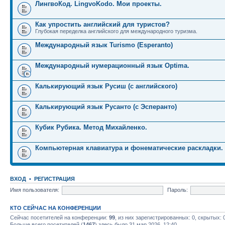
ЛингвоКод. LingvoKodo. Мои проекты.
Как упростить английский для туристов?
Глубокая переделка английского для международного туризма.
Международный язык Turismo (Esperanto)
Международный нумерационный язык Optima.
Калькирующий язык Русиш (с английского)
Калькирующий язык Русанто (с Эсперанто)
Кубик Рубика. Метод Михайленко.
Компьютерная клавиатура и фонематические раскладки.
ВХОД
•
РЕГИСТРАЦИЯ
Имя пользователя:
Пароль:
КТО СЕЙЧАС НА КОНФЕРЕНЦИИ
Сейчас посетителей на конференции:
99
, из них зарегистрированных: 0, скрытых: 
Больше всего посетителей (
1467
) здесь было 31 мар 2026, 12:40