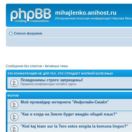
mihajlenko.anihost.ru
Интерлингвистическая конференция Николая Мих
Список форумов
Сообщения без ответов
•
Активные темы
ЭТА КОНФЕРЕНЦИЯ НЕ ДЛЯ ТЕХ, КТО СТРАДАЕТ ЖОПНОЙ БОЛЕЗНЬЮ
Псевдонимы строго запрещены!
Правила конференции читайте здесь
ФОРУМ
Мой провайдер интернета "Инфолайн-Смайл"
"Как и когда на Земле будет введён общий язык?"
"Kiel kaj kiam sur la Tero estos enigita la komuna lingvo?"