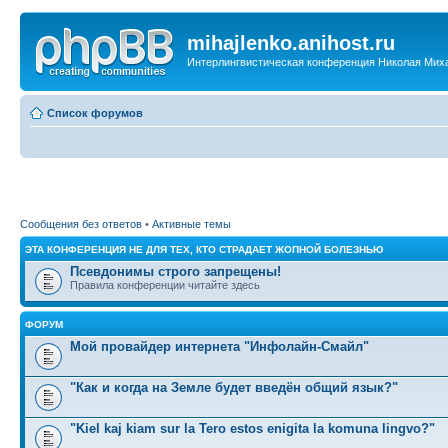
mihajlenko.anihost.ru
Интерлингвистическая конференция Николая Мих
Список форумов
Сообщения без ответов
•
Активные темы
ЭТА КОНФЕРЕНЦИЯ НЕ ДЛЯ ТЕХ, КТО СТРАДАЕТ ЖОПНОЙ БОЛЕЗНЬЮ
Псевдонимы строго запрещены!
Правила конференции читайте здесь
ФОРУМ
Мой провайдер интернета "Инфолайн-Смайл"
"Как и когда на Земле будет введён общий язык?"
"Kiel kaj kiam sur la Tero estos enigita la komuna lingvo?"