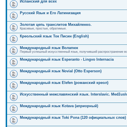
Испанский для всех
Русский Язык и Его Латинизация
Золотая цепь транслитов Михайленко.
Красивые, простые, обратимые.
Креольский язык Ток Писин (English)
Международный язык Волапюк
Первый успешный искусственный язык, получивший распространение во
Международный язык Esperanto - Lingvo Internacia
Международный язык Novial (Otto Esperson)
Международный язык Elefen (романский креол)
Искусственный межславянский язык. Interslavic. Medžuslo
Международный язык Kotava (априорный)
Международный язык Toki Pona (120 официальных слов)