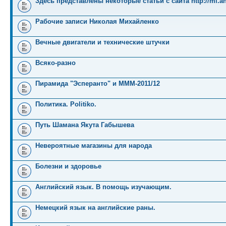
Здесь представлены некоторые статьи с сайта http://mi.an
Рабочие записи Николая Михайленко
Вечные двигатели и технические штучки
Всяко-разно
Пирамида "Эсперанто" и MMM-2011/12
Политика. Politiko.
Путь Шамана Якута Габышева
Невероятные магазины для народа
Болезни и здоровье
Английский язык. В помощь изучающим.
Немецкий язык на английские раны.