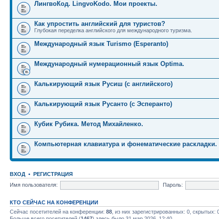
ЛингвоКод. LingvoKodo. Мои проекты.
Как упростить английский для туристов?
Глубокая переделка английского для международного туризма.
Международный язык Turismo (Esperanto)
Международный нумерационный язык Optima.
Калькирующий язык Русиш (с английского)
Калькирующий язык Русанто (с Эсперанто)
Кубик Рубика. Метод Михайленко.
Компьютерная клавиатура и фонематические раскладки.
ВХОД
•
РЕГИСТРАЦИЯ
Имя пользователя:
Пароль:
КТО СЕЙЧАС НА КОНФЕРЕНЦИИ
Сейчас посетителей на конференции:
88
, из них зарегистрированных: 0, скрытых: 
Больше всего посетителей (
1467
) здесь было 31 мар 2026, 12:40