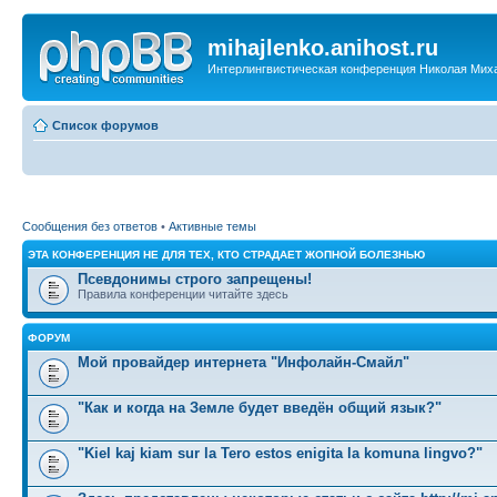
mihajlenko.anihost.ru
Интерлингвистическая конференция Николая Мих
Список форумов
Сообщения без ответов
•
Активные темы
ЭТА КОНФЕРЕНЦИЯ НЕ ДЛЯ ТЕХ, КТО СТРАДАЕТ ЖОПНОЙ БОЛЕЗНЬЮ
Псевдонимы строго запрещены!
Правила конференции читайте здесь
ФОРУМ
Мой провайдер интернета "Инфолайн-Смайл"
"Как и когда на Земле будет введён общий язык?"
"Kiel kaj kiam sur la Tero estos enigita la komuna lingvo?"