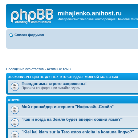
mihajlenko.anihost.ru
Интерлингвистическая конференция Николая Мих
Список форумов
Сообщения без ответов
•
Активные темы
ЭТА КОНФЕРЕНЦИЯ НЕ ДЛЯ ТЕХ, КТО СТРАДАЕТ ЖОПНОЙ БОЛЕЗНЬЮ
Псевдонимы строго запрещены!
Правила конференции читайте здесь
ФОРУМ
Мой провайдер интернета "Инфолайн-Смайл"
"Как и когда на Земле будет введён общий язык?"
"Kiel kaj kiam sur la Tero estos enigita la komuna lingvo?"