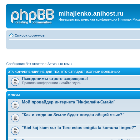
mihajlenko.anihost.ru
Интерлингвистическая конференция Николая Мих
Список форумов
Сообщения без ответов
•
Активные темы
ЭТА КОНФЕРЕНЦИЯ НЕ ДЛЯ ТЕХ, КТО СТРАДАЕТ ЖОПНОЙ БОЛЕЗНЬЮ
Псевдонимы строго запрещены!
Правила конференции читайте здесь
ФОРУМ
Мой провайдер интернета "Инфолайн-Смайл"
"Как и когда на Земле будет введён общий язык?"
"Kiel kaj kiam sur la Tero estos enigita la komuna lingvo?"