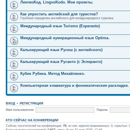
ЛингвоКод. LingvoKodo. Мои проекты.
Как упростить английский для туристов?
Глубокая переделка английского для международного туризма.
Международный язык Turismo (Esperanto)
Международный нумерационный язык Optima.
Калькирующий язык Русиш (с английского)
Калькирующий язык Русанто (с Эсперанто)
Кубик Рубика. Метод Михайленко.
Компьютерная клавиатура и фонематические раскладки.
ВХОД
•
РЕГИСТРАЦИЯ
Имя пользователя:
Пароль:
КТО СЕЙЧАС НА КОНФЕРЕНЦИИ
Сейчас посетителей на конференции:
78
, из них зарегистрированных: 0, скрытых: 
Больше всего посетителей (
1467
) здесь было 31 мар 2026, 12:40