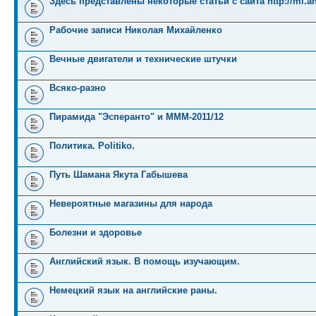
Здесь представлены некоторые статьи с сайта http://mi.an
Рабочие записи Николая Михайленко
Вечные двигатели и технические штучки
Всяко-разно
Пирамида "Эсперанто" и MMM-2011/12
Политика. Politiko.
Путь Шамана Якута Габышева
Невероятные магазины для народа
Болезни и здоровье
Английский язык. В помощь изучающим.
Немецкий язык на английские раны.