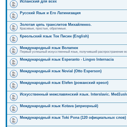
Испанский для всех
Русский Язык и Его Латинизация
Золотая цепь транслитов Михайленко.
Красивые, простые, обратимые.
Креольский язык Ток Писин (English)
Международный язык Волапюк
Первый успешный искусственный язык, получивший распространение во
Международный язык Esperanto - Lingvo Internacia
Международный язык Novial (Otto Esperson)
Международный язык Elefen (романский креол)
Искусственный межславянский язык. Interslavic. Medžuslo
Международный язык Kotava (априорный)
Международный язык Toki Pona (120 официальных слов)