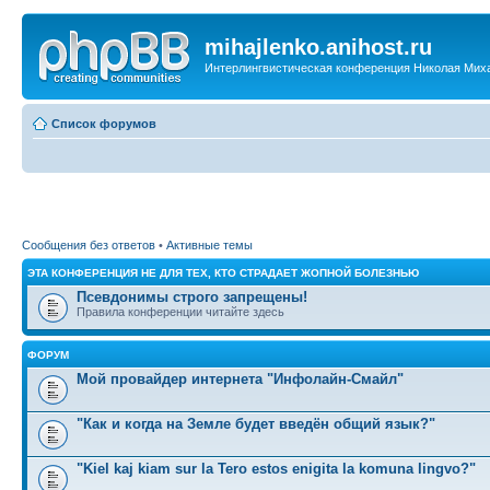
mihajlenko.anihost.ru
Интерлингвистическая конференция Николая Мих
Список форумов
Сообщения без ответов
•
Активные темы
ЭТА КОНФЕРЕНЦИЯ НЕ ДЛЯ ТЕХ, КТО СТРАДАЕТ ЖОПНОЙ БОЛЕЗНЬЮ
Псевдонимы строго запрещены!
Правила конференции читайте здесь
ФОРУМ
Мой провайдер интернета "Инфолайн-Смайл"
"Как и когда на Земле будет введён общий язык?"
"Kiel kaj kiam sur la Tero estos enigita la komuna lingvo?"