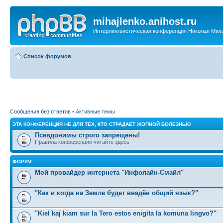
mihajlenko.anihost.ru
Интерлингвистическая конференция Николая Мих
Список форумов
Сообщения без ответов
•
Активные темы
ЭТА КОНФЕРЕНЦИЯ НЕ ДЛЯ ТЕХ, КТО СТРАДАЕТ ЖОПНОЙ БОЛЕЗНЬЮ
Псевдонимы строго запрещены!
Правила конференции читайте здесь
ФОРУМ
Мой провайдер интернета "Инфолайн-Смайл"
"Как и когда на Земле будет введён общий язык?"
"Kiel kaj kiam sur la Tero estos enigita la komuna lingvo?"