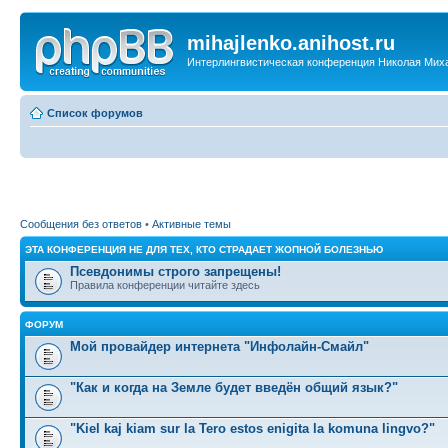
mihajlenko.anihost.ru
Интерлингвистическая конференция Николая Мих
Список форумов
Сообщения без ответов
•
Активные темы
ЭТА КОНФЕРЕНЦИЯ НЕ ДЛЯ ТЕХ, КТО СТРАДАЕТ ЖОПНОЙ БОЛЕЗНЬЮ
Псевдонимы строго запрещены!
Правила конференции читайте здесь
ФОРУМ
Мой провайдер интернета "Инфолайн-Смайл"
"Как и когда на Земле будет введён общий язык?"
"Kiel kaj kiam sur la Tero estos enigita la komuna lingvo?"