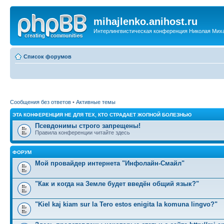
mihajlenko.anihost.ru
Интерлингвистическая конференция Николая Мих
Список форумов
Сообщения без ответов
•
Активные темы
ЭТА КОНФЕРЕНЦИЯ НЕ ДЛЯ ТЕХ, КТО СТРАДАЕТ ЖОПНОЙ БОЛЕЗНЬЮ
Псевдонимы строго запрещены!
Правила конференции читайте здесь
ФОРУМ
Мой провайдер интернета "Инфолайн-Смайл"
"Как и когда на Земле будет введён общий язык?"
"Kiel kaj kiam sur la Tero estos enigita la komuna lingvo?"