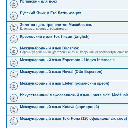
Испанский для всех
Русский Язык и Его Латинизация
Золотая цепь транслитов Михайленко.
Красивые, простые, обратимые.
Креольский язык Ток Писин (English)
Международный язык Волапюк
Первый успешный искусственный язык, получивший распространение во
Международный язык Esperanto - Lingvo Internacia
Международный язык Novial (Otto Esperson)
Международный язык Elefen (романский креол)
Искусственный межславянский язык. Interslavic. Medžuslo
Международный язык Kotava (априорный)
Международный язык Toki Pona (120 официальных слов)