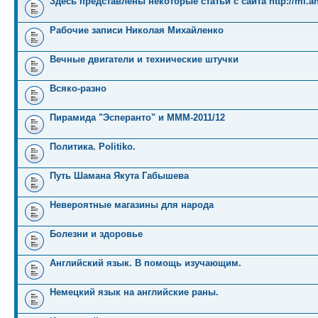
Здесь представлены некоторые статьи с сайта http://mi.an
Рабочие записи Николая Михайленко
Вечные двигатели и технические штучки
Всяко-разно
Пирамида "Эсперанто" и MMM-2011/12
Политика. Politiko.
Путь Шамана Якута Габышева
Невероятные магазины для народа
Болезни и здоровье
Английский язык. В помощь изучающим.
Немецкий язык на английские раны.