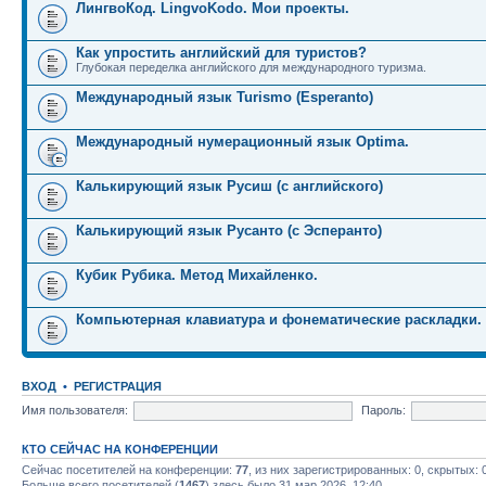
ЛингвоКод. LingvoKodo. Мои проекты.
Как упростить английский для туристов?
Глубокая переделка английского для международного туризма.
Международный язык Turismo (Esperanto)
Международный нумерационный язык Optima.
Калькирующий язык Русиш (с английского)
Калькирующий язык Русанто (с Эсперанто)
Кубик Рубика. Метод Михайленко.
Компьютерная клавиатура и фонематические раскладки.
ВХОД
•
РЕГИСТРАЦИЯ
Имя пользователя:
Пароль:
КТО СЕЙЧАС НА КОНФЕРЕНЦИИ
Сейчас посетителей на конференции:
77
, из них зарегистрированных: 0, скрытых: 
Больше всего посетителей (
1467
) здесь было 31 мар 2026, 12:40