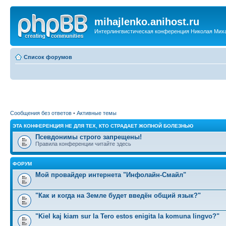
mihajlenko.anihost.ru
Интерлингвистическая конференция Николая Мих
Список форумов
Сообщения без ответов
•
Активные темы
ЭТА КОНФЕРЕНЦИЯ НЕ ДЛЯ ТЕХ, КТО СТРАДАЕТ ЖОПНОЙ БОЛЕЗНЬЮ
Псевдонимы строго запрещены!
Правила конференции читайте здесь
ФОРУМ
Мой провайдер интернета "Инфолайн-Смайл"
"Как и когда на Земле будет введён общий язык?"
"Kiel kaj kiam sur la Tero estos enigita la komuna lingvo?"