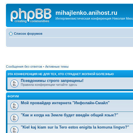
mihajlenko.anihost.ru
Интерлингвистическая конференция Николая Мих
Список форумов
Сообщения без ответов
•
Активные темы
ЭТА КОНФЕРЕНЦИЯ НЕ ДЛЯ ТЕХ, КТО СТРАДАЕТ ЖОПНОЙ БОЛЕЗНЬЮ
Псевдонимы строго запрещены!
Правила конференции читайте здесь
ФОРУМ
Мой провайдер интернета "Инфолайн-Смайл"
"Как и когда на Земле будет введён общий язык?"
"Kiel kaj kiam sur la Tero estos enigita la komuna lingvo?"