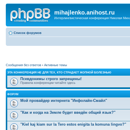
mihajlenko.anihost.ru
Интерлингвистическая конференция Николая Мих
Список форумов
Сообщения без ответов
•
Активные темы
ЭТА КОНФЕРЕНЦИЯ НЕ ДЛЯ ТЕХ, КТО СТРАДАЕТ ЖОПНОЙ БОЛЕЗНЬЮ
Псевдонимы строго запрещены!
Правила конференции читайте здесь
ФОРУМ
Мой провайдер интернета "Инфолайн-Смайл"
"Как и когда на Земле будет введён общий язык?"
"Kiel kaj kiam sur la Tero estos enigita la komuna lingvo?"