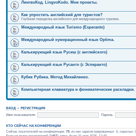
ЛингвоКод. LingvoKodo. Мои проекты.
Как упростить английский для туристов?
Глубокая переделка английского для международного туризма.
Международный язык Turismo (Esperanto)
Международный нумерационный язык Optima.
Калькирующий язык Русиш (с английского)
Калькирующий язык Русанто (с Эсперанто)
Кубик Рубика. Метод Михайленко.
Компьютерная клавиатура и фонематические раскладки.
ВХОД
•
РЕГИСТРАЦИЯ
Имя пользователя:
Пароль:
КТО СЕЙЧАС НА КОНФЕРЕНЦИИ
Сейчас посетителей на конференции:
79
, из них зарегистрированных: 0, скрытых: 
Больше всего посетителей (
1467
) здесь было 31 мар 2026, 12:40