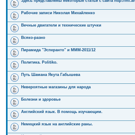
Здесь представлены некоторые статьи с сайта http://mi.an
Рабочие записи Николая Михайленко
Вечные двигатели и технические штучки
Всяко-разно
Пирамида "Эсперанто" и MMM-2011/12
Политика. Politiko.
Путь Шамана Якута Габышева
Невероятные магазины для народа
Болезни и здоровье
Английский язык. В помощь изучающим.
Немецкий язык на английские раны.