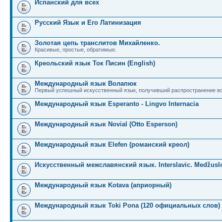
Испанский для всех
Русский Язык и Его Латинизация
Золотая цепь транслитов Михайленко.
Красивые, простые, обратимые.
Креольский язык Ток Писин (English)
Международный язык Волапюк
Первый успешный искусственный язык, получивший распространение во
Международный язык Esperanto - Lingvo Internacia
Международный язык Novial (Otto Esperson)
Международный язык Elefen (романский креол)
Искусственный межславянский язык. Interslavic. Medžuslo
Международный язык Kotava (априорный)
Международный язык Toki Pona (120 официальных слов)