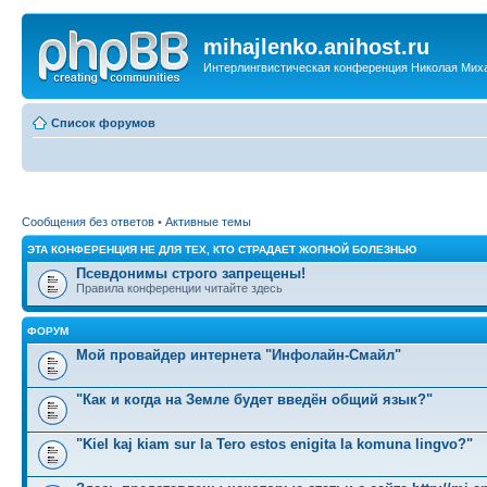
mihajlenko.anihost.ru
Интерлингвистическая конференция Николая Мих
Список форумов
Сообщения без ответов
•
Активные темы
ЭТА КОНФЕРЕНЦИЯ НЕ ДЛЯ ТЕХ, КТО СТРАДАЕТ ЖОПНОЙ БОЛЕЗНЬЮ
Псевдонимы строго запрещены!
Правила конференции читайте здесь
ФОРУМ
Мой провайдер интернета "Инфолайн-Смайл"
"Как и когда на Земле будет введён общий язык?"
"Kiel kaj kiam sur la Tero estos enigita la komuna lingvo?"