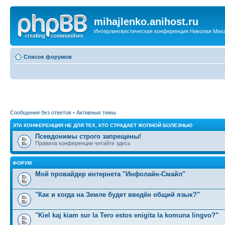
mihajlenko.anihost.ru
Интерлингвистическая конференция Николая Мих
Список форумов
Сообщения без ответов
•
Активные темы
ЭТА КОНФЕРЕНЦИЯ НЕ ДЛЯ ТЕХ, КТО СТРАДАЕТ ЖОПНОЙ БОЛЕЗНЬЮ
Псевдонимы строго запрещены!
Правила конференции читайте здесь
ФОРУМ
Мой провайдер интернета "Инфолайн-Смайл"
"Как и когда на Земле будет введён общий язык?"
"Kiel kaj kiam sur la Tero estos enigita la komuna lingvo?"