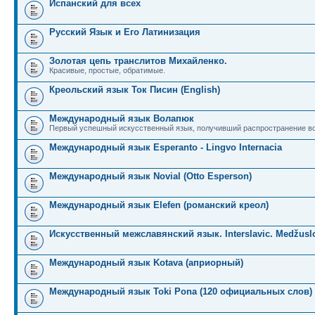
Испанский для всех
Русский Язык и Его Латинизация
Золотая цепь транслитов Михайленко.
Красивые, простые, обратимые.
Креольский язык Ток Писин (English)
Международный язык Волапюк
Первый успешный искусственный язык, получивший распространение во
Международный язык Esperanto - Lingvo Internacia
Международный язык Novial (Otto Esperson)
Международный язык Elefen (романский креол)
Искусственный межславянский язык. Interslavic. Medžuslo
Международный язык Kotava (априорный)
Международный язык Toki Pona (120 официальных слов)