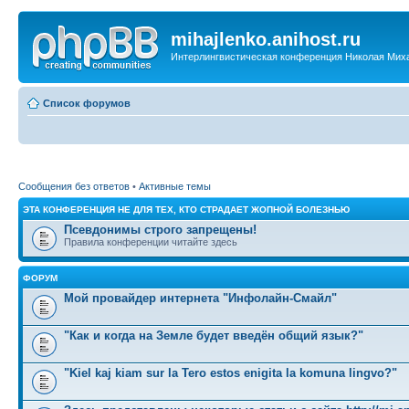
mihajlenko.anihost.ru
Интерлингвистическая конференция Николая Мих
Список форумов
Сообщения без ответов
•
Активные темы
ЭТА КОНФЕРЕНЦИЯ НЕ ДЛЯ ТЕХ, КТО СТРАДАЕТ ЖОПНОЙ БОЛЕЗНЬЮ
Псевдонимы строго запрещены!
Правила конференции читайте здесь
ФОРУМ
Мой провайдер интернета "Инфолайн-Смайл"
"Как и когда на Земле будет введён общий язык?"
"Kiel kaj kiam sur la Tero estos enigita la komuna lingvo?"