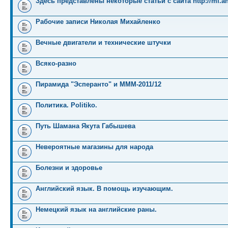
Здесь представлены некоторые статьи с сайта http://mi.an
Рабочие записи Николая Михайленко
Вечные двигатели и технические штучки
Всяко-разно
Пирамида "Эсперанто" и MMM-2011/12
Политика. Politiko.
Путь Шамана Якута Габышева
Невероятные магазины для народа
Болезни и здоровье
Английский язык. В помощь изучающим.
Немецкий язык на английские раны.