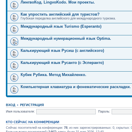
ЛингвоКод. LingvoKodo. Мои проекты.
Как упростить английский для туристов?
Глубокая переделка английского для международного туризма.
Международный язык Turismo (Esperanto)
Международный нумерационный язык Optima.
Калькирующий язык Русиш (с английского)
Калькирующий язык Русанто (с Эсперанто)
Кубик Рубика. Метод Михайленко.
Компьютерная клавиатура и фонематические раскладки.
ВХОД
•
РЕГИСТРАЦИЯ
Имя пользователя:
Пароль:
КТО СЕЙЧАС НА КОНФЕРЕНЦИИ
Сейчас посетителей на конференции:
78
, из них зарегистрированных: 0, скрытых: 
Больше всего посетителей (
1467
) здесь было 31 мар 2026, 12:40