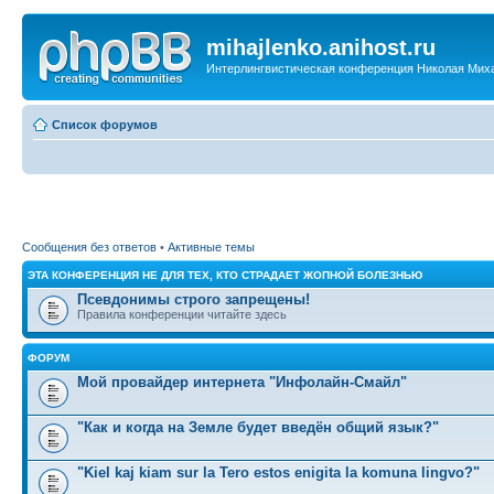
mihajlenko.anihost.ru
Интерлингвистическая конференция Николая Мих
Список форумов
Сообщения без ответов
•
Активные темы
ЭТА КОНФЕРЕНЦИЯ НЕ ДЛЯ ТЕХ, КТО СТРАДАЕТ ЖОПНОЙ БОЛЕЗНЬЮ
Псевдонимы строго запрещены!
Правила конференции читайте здесь
ФОРУМ
Мой провайдер интернета "Инфолайн-Смайл"
"Как и когда на Земле будет введён общий язык?"
"Kiel kaj kiam sur la Tero estos enigita la komuna lingvo?"