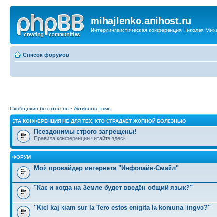
mihajlenko.anihost.ru
Интерлингвистическая конференция Николая Мих
Список форумов
Сообщения без ответов
•
Активные темы
ЭТА КОНФЕРЕНЦИЯ НЕ ДЛЯ ТЕХ, КТО СТРАДАЕТ ЖОПНОЙ БОЛЕЗНЬЮ
Псевдонимы строго запрещены!
Правила конференции читайте здесь
ФОРУМ
Мой провайдер интернета "Инфолайн-Смайл"
"Как и когда на Земле будет введён общий язык?"
"Kiel kaj kiam sur la Tero estos enigita la komuna lingvo?"