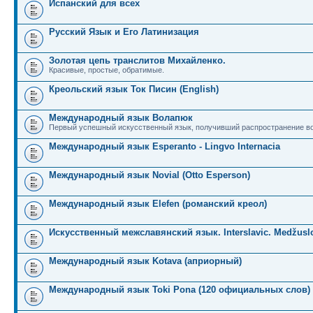
Испанский для всех
Русский Язык и Его Латинизация
Золотая цепь транслитов Михайленко.
Красивые, простые, обратимые.
Креольский язык Ток Писин (English)
Международный язык Волапюк
Первый успешный искусственный язык, получивший распространение во
Международный язык Esperanto - Lingvo Internacia
Международный язык Novial (Otto Esperson)
Международный язык Elefen (романский креол)
Искусственный межславянский язык. Interslavic. Medžuslo
Международный язык Kotava (априорный)
Международный язык Toki Pona (120 официальных слов)