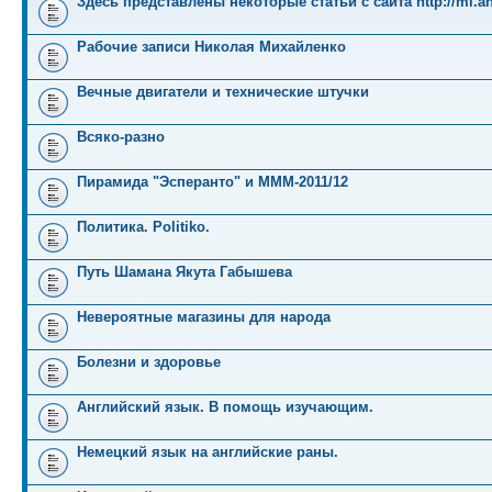
Здесь представлены некоторые статьи с сайта http://mi.an
Рабочие записи Николая Михайленко
Вечные двигатели и технические штучки
Всяко-разно
Пирамида "Эсперанто" и MMM-2011/12
Политика. Politiko.
Путь Шамана Якута Габышева
Невероятные магазины для народа
Болезни и здоровье
Английский язык. В помощь изучающим.
Немецкий язык на английские раны.