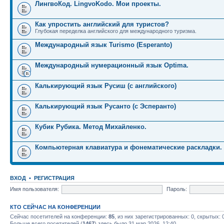
ЛингвоКод. LingvoKodo. Мои проекты.
Как упростить английский для туристов?
Глубокая переделка английского для международного туризма.
Международный язык Turismo (Esperanto)
Международный нумерационный язык Optima.
Калькирующий язык Русиш (с английского)
Калькирующий язык Русанто (с Эсперанто)
Кубик Рубика. Метод Михайленко.
Компьютерная клавиатура и фонематические раскладки.
ВХОД
•
РЕГИСТРАЦИЯ
Имя пользователя:
Пароль:
КТО СЕЙЧАС НА КОНФЕРЕНЦИИ
Сейчас посетителей на конференции:
85
, из них зарегистрированных: 0, скрытых: 
Больше всего посетителей (
1467
) здесь было 31 мар 2026, 12:40