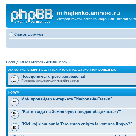
mihajlenko.anihost.ru
Интерлингвистическая конференция Николая Мих
Список форумов
Сообщения без ответов
•
Активные темы
ЭТА КОНФЕРЕНЦИЯ НЕ ДЛЯ ТЕХ, КТО СТРАДАЕТ ЖОПНОЙ БОЛЕЗНЬЮ
Псевдонимы строго запрещены!
Правила конференции читайте здесь
ФОРУМ
Мой провайдер интернета "Инфолайн-Смайл"
"Как и когда на Земле будет введён общий язык?"
"Kiel kaj kiam sur la Tero estos enigita la komuna lingvo?"