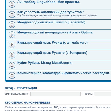
ЛингвоКод. LingvoKodo. Мои проекты.
Как упростить английский для туристов?
Глубокая переделка английского для международного туризма.
Международный язык Turismo (Esperanto)
Международный нумерационный язык Optima.
Калькирующий язык Русиш (с английского)
Калькирующий язык Русанто (с Эсперанто)
Кубик Рубика. Метод Михайленко.
Компьютерная клавиатура и фонематические раскладки.
ВХОД
•
РЕГИСТРАЦИЯ
Имя пользователя:
Пароль:
КТО СЕЙЧАС НА КОНФЕРЕНЦИИ
Сейчас посетителей на конференции:
100
, из них зарегистрированных: 0, скрытых:
Больше всего посетителей (
1467
) здесь было 31 мар 2026, 12:40