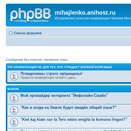
mihajlenko.anihost.ru
Интерлингвистическая конференция Николая Мих
Список форумов
Сообщения без ответов
•
Активные темы
ЭТА КОНФЕРЕНЦИЯ НЕ ДЛЯ ТЕХ, КТО СТРАДАЕТ ЖОПНОЙ БОЛЕЗНЬЮ
Псевдонимы строго запрещены!
Правила конференции читайте здесь
ФОРУМ
Мой провайдер интернета "Инфолайн-Смайл"
"Как и когда на Земле будет введён общий язык?"
"Kiel kaj kiam sur la Tero estos enigita la komuna lingvo?"