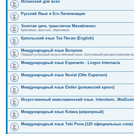
Испанский для всех
Русский Язык и Его Латинизация
Золотая цепь транслитов Михайленко.
Красивые, простые, обратимые.
Креольский язык Ток Писин (English)
Международный язык Волапюк
Первый успешный искусственный язык, получивший распространение во
Международный язык Esperanto - Lingvo Internacia
Международный язык Novial (Otto Esperson)
Международный язык Elefen (романский креол)
Искусственный межславянский язык. Interslavic. Medžuslo
Международный язык Kotava (априорный)
Международный язык Toki Pona (120 официальных слов)