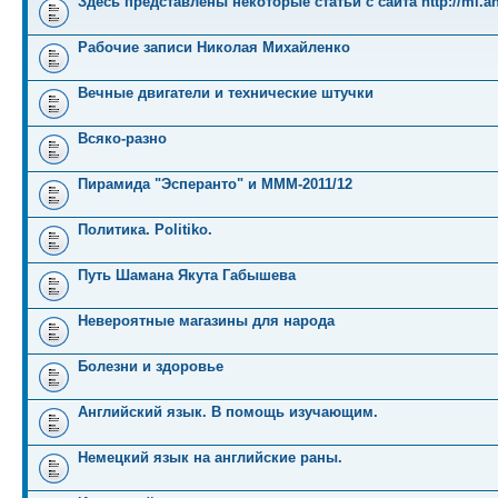
Здесь представлены некоторые статьи с сайта http://mi.an
Рабочие записи Николая Михайленко
Вечные двигатели и технические штучки
Всяко-разно
Пирамида "Эсперанто" и MMM-2011/12
Политика. Politiko.
Путь Шамана Якута Габышева
Невероятные магазины для народа
Болезни и здоровье
Английский язык. В помощь изучающим.
Немецкий язык на английские раны.