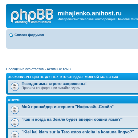
mihajlenko.anihost.ru
Интерлингвистическая конференция Николая Мих
Список форумов
Сообщения без ответов
•
Активные темы
ЭТА КОНФЕРЕНЦИЯ НЕ ДЛЯ ТЕХ, КТО СТРАДАЕТ ЖОПНОЙ БОЛЕЗНЬЮ
Псевдонимы строго запрещены!
Правила конференции читайте здесь
ФОРУМ
Мой провайдер интернета "Инфолайн-Смайл"
"Как и когда на Земле будет введён общий язык?"
"Kiel kaj kiam sur la Tero estos enigita la komuna lingvo?"