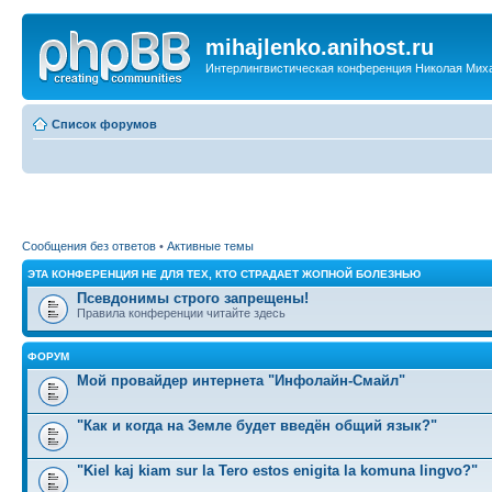
mihajlenko.anihost.ru
Интерлингвистическая конференция Николая Мих
Список форумов
Сообщения без ответов
•
Активные темы
ЭТА КОНФЕРЕНЦИЯ НЕ ДЛЯ ТЕХ, КТО СТРАДАЕТ ЖОПНОЙ БОЛЕЗНЬЮ
Псевдонимы строго запрещены!
Правила конференции читайте здесь
ФОРУМ
Мой провайдер интернета "Инфолайн-Смайл"
"Как и когда на Земле будет введён общий язык?"
"Kiel kaj kiam sur la Tero estos enigita la komuna lingvo?"