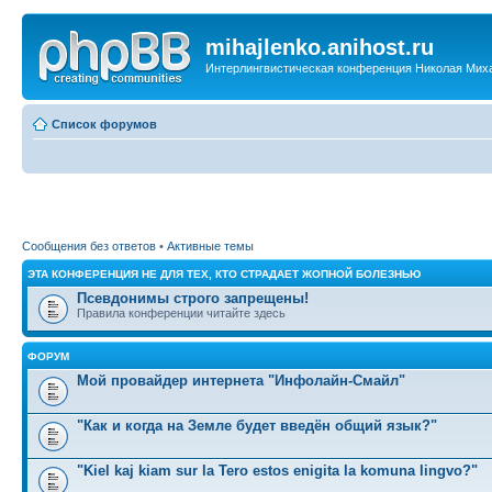
mihajlenko.anihost.ru
Интерлингвистическая конференция Николая Мих
Список форумов
Сообщения без ответов
•
Активные темы
ЭТА КОНФЕРЕНЦИЯ НЕ ДЛЯ ТЕХ, КТО СТРАДАЕТ ЖОПНОЙ БОЛЕЗНЬЮ
Псевдонимы строго запрещены!
Правила конференции читайте здесь
ФОРУМ
Мой провайдер интернета "Инфолайн-Смайл"
"Как и когда на Земле будет введён общий язык?"
"Kiel kaj kiam sur la Tero estos enigita la komuna lingvo?"