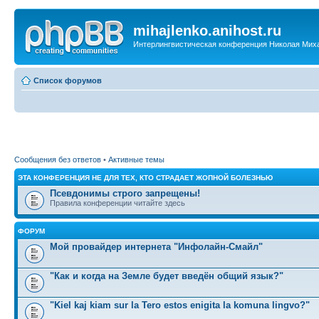
mihajlenko.anihost.ru
Интерлингвистическая конференция Николая Мих
Список форумов
Сообщения без ответов
•
Активные темы
ЭТА КОНФЕРЕНЦИЯ НЕ ДЛЯ ТЕХ, КТО СТРАДАЕТ ЖОПНОЙ БОЛЕЗНЬЮ
Псевдонимы строго запрещены!
Правила конференции читайте здесь
ФОРУМ
Мой провайдер интернета "Инфолайн-Смайл"
"Как и когда на Земле будет введён общий язык?"
"Kiel kaj kiam sur la Tero estos enigita la komuna lingvo?"