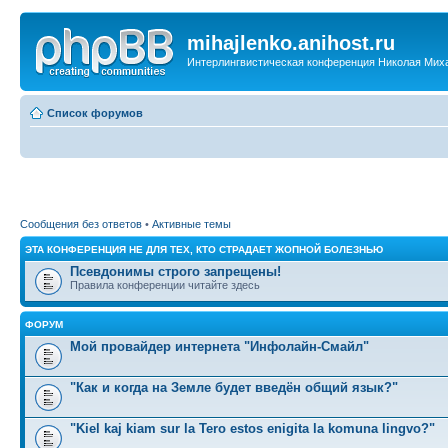
mihajlenko.anihost.ru
Интерлингвистическая конференция Николая Мих
Список форумов
Сообщения без ответов
•
Активные темы
ЭТА КОНФЕРЕНЦИЯ НЕ ДЛЯ ТЕХ, КТО СТРАДАЕТ ЖОПНОЙ БОЛЕЗНЬЮ
Псевдонимы строго запрещены!
Правила конференции читайте здесь
ФОРУМ
Мой провайдер интернета "Инфолайн-Смайл"
"Как и когда на Земле будет введён общий язык?"
"Kiel kaj kiam sur la Tero estos enigita la komuna lingvo?"