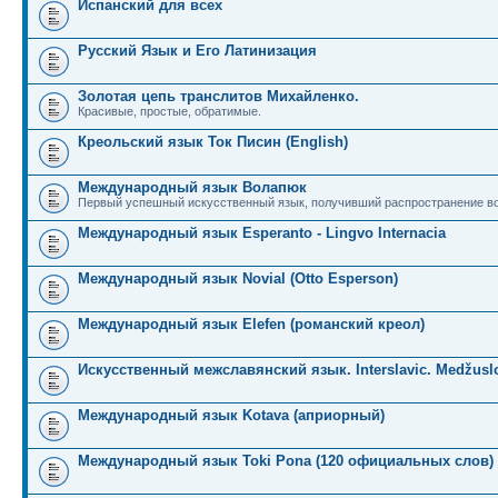
Испанский для всех
Русский Язык и Его Латинизация
Золотая цепь транслитов Михайленко.
Красивые, простые, обратимые.
Креольский язык Ток Писин (English)
Международный язык Волапюк
Первый успешный искусственный язык, получивший распространение во
Международный язык Esperanto - Lingvo Internacia
Международный язык Novial (Otto Esperson)
Международный язык Elefen (романский креол)
Искусственный межславянский язык. Interslavic. Medžuslo
Международный язык Kotava (априорный)
Международный язык Toki Pona (120 официальных слов)