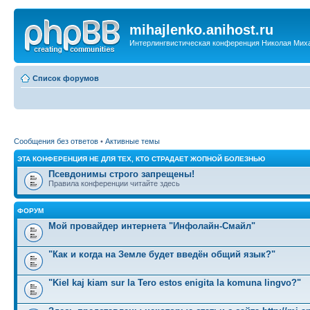
mihajlenko.anihost.ru
Интерлингвистическая конференция Николая Мих
Список форумов
Сообщения без ответов
•
Активные темы
ЭТА КОНФЕРЕНЦИЯ НЕ ДЛЯ ТЕХ, КТО СТРАДАЕТ ЖОПНОЙ БОЛЕЗНЬЮ
Псевдонимы строго запрещены!
Правила конференции читайте здесь
ФОРУМ
Мой провайдер интернета "Инфолайн-Смайл"
"Как и когда на Земле будет введён общий язык?"
"Kiel kaj kiam sur la Tero estos enigita la komuna lingvo?"