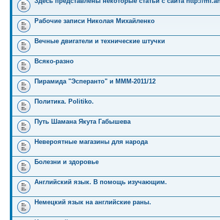
Здесь представлены некоторые статьи с сайта http://mi.an
Рабочие записи Николая Михайленко
Вечные двигатели и технические штучки
Всяко-разно
Пирамида "Эсперанто" и MMM-2011/12
Политика. Politiko.
Путь Шамана Якута Габышева
Невероятные магазины для народа
Болезни и здоровье
Английский язык. В помощь изучающим.
Немецкий язык на английские раны.