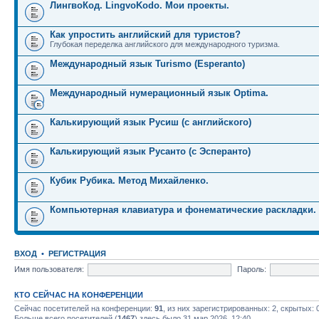
ЛингвоКод. LingvoKodo. Мои проекты.
Как упростить английский для туристов?
Глубокая переделка английского для международного туризма.
Международный язык Turismo (Esperanto)
Международный нумерационный язык Optima.
Калькирующий язык Русиш (с английского)
Калькирующий язык Русанто (с Эсперанто)
Кубик Рубика. Метод Михайленко.
Компьютерная клавиатура и фонематические раскладки.
ВХОД
•
РЕГИСТРАЦИЯ
Имя пользователя:
Пароль:
КТО СЕЙЧАС НА КОНФЕРЕНЦИИ
Сейчас посетителей на конференции:
91
, из них зарегистрированных: 2, скрытых: 
Больше всего посетителей (
1467
) здесь было 31 мар 2026, 12:40