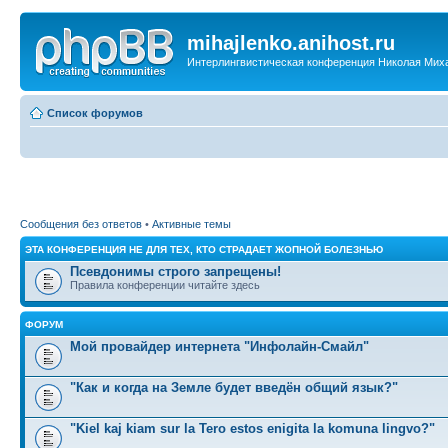
mihajlenko.anihost.ru
Интерлингвистическая конференция Николая Мих
Список форумов
Сообщения без ответов
•
Активные темы
ЭТА КОНФЕРЕНЦИЯ НЕ ДЛЯ ТЕХ, КТО СТРАДАЕТ ЖОПНОЙ БОЛЕЗНЬЮ
Псевдонимы строго запрещены!
Правила конференции читайте здесь
ФОРУМ
Мой провайдер интернета "Инфолайн-Смайл"
"Как и когда на Земле будет введён общий язык?"
"Kiel kaj kiam sur la Tero estos enigita la komuna lingvo?"