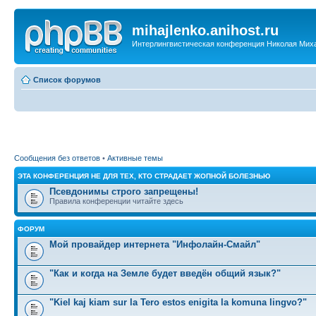
mihajlenko.anihost.ru
Интерлингвистическая конференция Николая Мих
Список форумов
Сообщения без ответов
•
Активные темы
ЭТА КОНФЕРЕНЦИЯ НЕ ДЛЯ ТЕХ, КТО СТРАДАЕТ ЖОПНОЙ БОЛЕЗНЬЮ
Псевдонимы строго запрещены!
Правила конференции читайте здесь
ФОРУМ
Мой провайдер интернета "Инфолайн-Смайл"
"Как и когда на Земле будет введён общий язык?"
"Kiel kaj kiam sur la Tero estos enigita la komuna lingvo?"