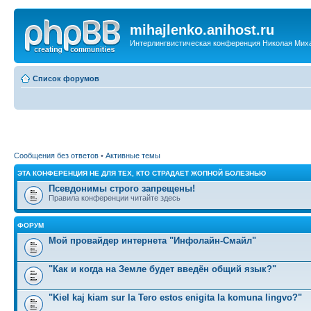
mihajlenko.anihost.ru
Интерлингвистическая конференция Николая Мих
Список форумов
Сообщения без ответов
•
Активные темы
ЭТА КОНФЕРЕНЦИЯ НЕ ДЛЯ ТЕХ, КТО СТРАДАЕТ ЖОПНОЙ БОЛЕЗНЬЮ
Псевдонимы строго запрещены!
Правила конференции читайте здесь
ФОРУМ
Мой провайдер интернета "Инфолайн-Смайл"
"Как и когда на Земле будет введён общий язык?"
"Kiel kaj kiam sur la Tero estos enigita la komuna lingvo?"